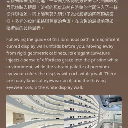
緊接著順著光條前進，一整面打破傳統方正框架的曲面眼鏡
展示牆映入眼簾。流暢的弧度為純白洗鍊的空間注入了一抹
從容與優雅，架上陳列著光明分子為您嚴選的國際頂級鏡
框。多元的設計風格與豐富的色澤，在白皙的展櫃前宛如一
幅流動的藝術畫卷。
Following the guide of this luminous path, a magnificent
curved display wall unfolds before you. Moving away
from rigid geometric cabinets, its elegant curvature
injects a sense of effortless grace into the pristine white
environment, while the vibrant palette of premium
eyewear colors the display with rich vitality.wall. There
are many kinds of eyewear on it, and the thriving
eyewear colors the white display wall.