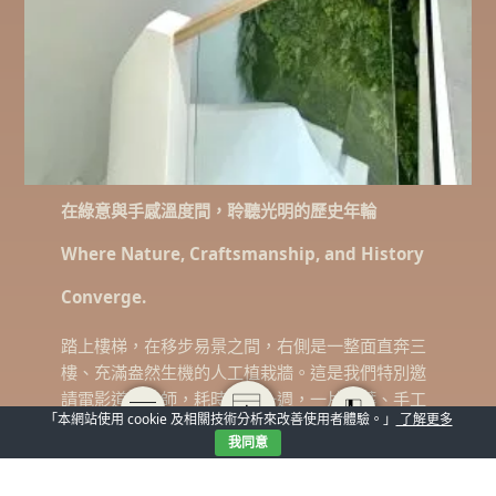
在綠意與手感溫度間，聆聽光明的歷史年輪
Where Nature, Craftsmanship, and History
Converge.
踏上樓梯，在移步易景之間，右側是一整面直奔三
樓、充滿盎然生機的人工植栽牆。這是我們特別邀
請電影道具大師，耗時整整一週，一片一葉、手工
「本網站使用 cookie 及相關技術分析來改善使用者體驗。」
了解更多
悉心插上的花草綠意。我們希望這一抹溫柔的翠
我同意
綠，能為每位遠道而來的朋友拂去城市的喧囂，換
來一份回歸自然的輕鬆平靜。