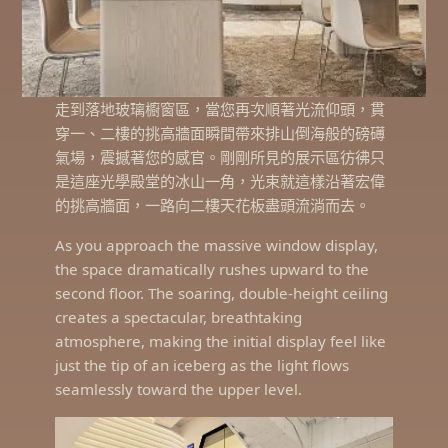
走到落地玻璃櫥窗區，當您再次順著光流仰頭，貫
穿一、二樓的挑高牆面瞬間帶來排山倒海般的磅礡
氣場，震撼著您的感官。剛剛所見的展示區彷彿只
是這座光學殿堂的冰山一角，光束就這樣沿著宏偉
的挑高牆面，一路向二樓天花板盡頭流淌而去。
As you approach the massive window display,
the space dramatically rushes upward to the
second floor. The soaring, double-height ceiling
creates a spectacular, breathtaking
atmosphere, making the initial display feel like
just the tip of an iceberg as the light flows
seamlessly toward the upper level.