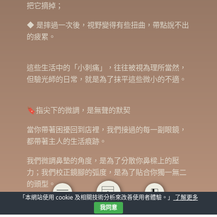
把它摘掉；
◆ 是摔過一次後，視野變得有些扭曲，帶點說不出
的疲累。
這些生活中的「小刺痛」，往往被視為理所當然，
但驗光師的日常，就是為了抹平這些微小的不適。
🔖指尖下的微調，是無聲的默契
當你帶著困擾回到店裡，我們接過的每一副眼鏡，
都帶著主人的生活痕跡。
我們微調鼻墊的角度，是為了分散你鼻樑上的壓
力；我們校正鏡腳的弧度，是為了貼合你獨一無二
的頭型。
「本網站使用 cookie 及相關技術分析來改善使用者體驗。」
了解更多
我們在意的，是你眨眼時鏡片是否會碰到睫毛、是
我同意
你看向兩側時視野是否依然平穩。這些精準到毫米