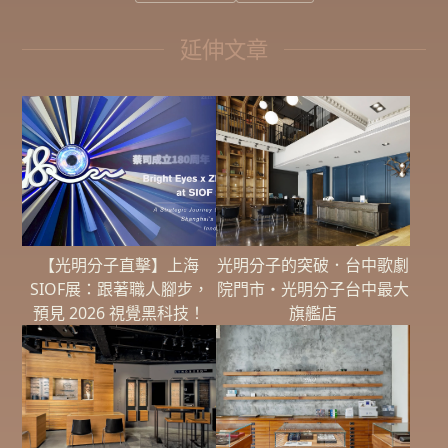
延伸文章
【光明分子直擊】上海
光明分子的突破．台中歌劇
SIOF展：跟著職人腳步，
院門市・光明分子台中最大
預見 2026 視覺黑科技！
旗艦店