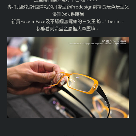
專打北歐設計團體戰的丹麥型鏡Prodesign到擅長玩色玩型又
優雅的法系時尚
新貴Face a Face及不鏽鋼無螺絲的三叉王者ic！berlin，
都能看到造型金屬框大軍壓境。