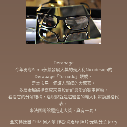
Derapage
今年勇奪Silmo永續發展大獎的義大利Nicodesign的
Derapage「Tornado」眼鏡，
是本次另一個讓人讚嘆的大驚喜，
多層金屬結構靈感來自設計師最愛的賽車運動，
看看它的分解結構，活脫脫就是超騷包的義大利運動風格代
表，
來法國踢館還抱走大獎，真有一套！
全文轉錄自 FHM 男人幫 作者:沈君璋 照片:
光明分子
Jerry