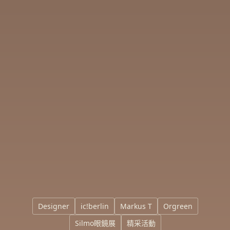
Designer
ic!berlin
Markus T
Orgreen
Silmo眼鏡展
精采活動