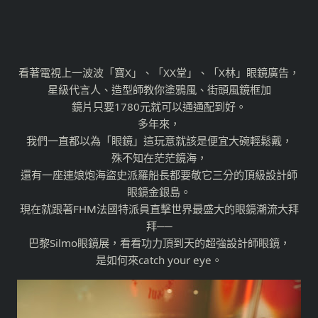
看著電視上一波波「寶X」、「XX堂」、「X林」眼鏡廣告，
星級代言人、造型師教你塗鴉風、街頭風鏡框加
鏡片只要1780元就可以通通配到好。
多年來，
我們一直都以為「眼鏡」這玩意就該是便宜大碗輕鬆戴，
殊不知在茫茫鏡海，
還有一座連娘炮海盜史派羅船長都要敬它三分的頂級設計師
眼鏡金銀島。
現在就跟著FHM法國特派員直擊世界最盛大的眼鏡潮流大拜
拜──
巴黎Silmo眼鏡展，看看功力頂到天的超強設計師眼鏡，
是如何來catch your eye。