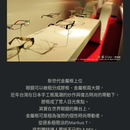
新世代金屬框上位
眼鏡可以被粗分成膠框、金屬框兩大類，
近年台灣在日本手工框風潮的炒作與復古時尚的帶動下，
膠框成了眾人目光焦點。
其實在世界眼鏡的舞台上，
金屬框可是極為強勢的個性時尚帶動者，
從德系極簡派的Markus T、
造型獨特讓人驚呼不已的J.F.REY、