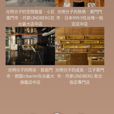
光明分子的空間擔當．小巨
光明分子的熱情．東門門
蛋門市．丹麥LINDBERG在
市．日本999.9在台唯一指
台最大店中店
定店中店
光明分子的時尚．敦南門
光明分子的成長．江子翠門
市．德國ic!berlin在台最大
市．丹麥LINDBERG 新北
旗艦店中店
指定專門店