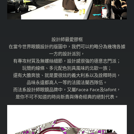
設計師最愛膠框
在當今世界眼鏡設計的版圖中，我們可以約略分為幾塊各據
一方的設計派別，
有專攻材質及無螺絲細節，設計感很強的德意志門派；
玩簡約線條、多元配色別具風味的北歐一族；
還有大膽奔放、就是要很炫的義大利系以及詮釋時尚，
品味永遠都高人一等的法國法蘭西隊伍。
而法系設計師眼鏡品牌中，又屬Facea Face及lafont，
是你不可不知道的時尚新貴與傳奇經典的絕對代表。