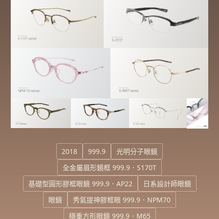
2018
999.9
光明分子眼鏡
全金屬眉形鏡框 999.9．S170T
基礎型圓形膠框眼鏡 999.9．AP22
日系設計師眼鏡
眼鏡
秀氣提神膠框眼 999.9．NPM70
穩重方形眼鏡 999.9．M65