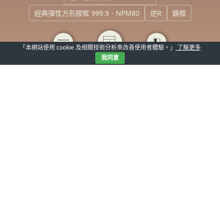
經典彈性方形膠框 999.9．NPM80
逆R
鏡框
延伸文章
「本網站使用 cookie 及相關技術分析來改善使用者體驗。」
了解更多
我同意
【開箱】內行人私藏！日本
【把最好的留給自己人：光
999.9 經典熱銷款，全台獨
明分子 × 999.9 獨家限定】
家驚喜再現