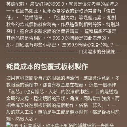
英雄配戴， 廣受好評的999.9，就會是優先考量的品牌之
一。也因為如此，每年春夏發表的新款通常會有「價位
低」、「結構簡單」、「造型內斂」等幾個元素。 相對
秋冬的款式價格就會稍高，作品造型則相對誇張、特別與
突出，適合想求新求變的消費者購買， 這種構想不確定
其他品牌是否相同，但 999.9 的講師是如此表示的，
那，到底還有哪些小秘密， 是999.9所精心設計的呢？ ---
---------------------------------------------------口渴喝水的分隔線----
--------------------------------------------------
耗費成本的包覆式板材製作
如果有稍微關愛自己的眼鏡的捧油們，應該會注意到，多
數眼鏡的鏡腳中，都會有根金屬在裡頭， 這是一個稱作
「蕊芯」(也有腳芯、入芯...的說法)的構造， 目的是透過
金屬的支撐，穩定鏡腳的形狀、角度，同時增加強度。而
把金屬安裝進膠板鏡腳的這個動作，俗稱「蕊入」， 一
般的蕊入工法，無論是手工或是機器製作，都是從板材前
端、然後入芯。