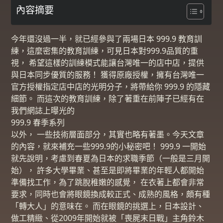
內容摘要
今年還沒過一半，就已經參與了兩場日本 999.9 教育訓
練，
這麼密集的教育訓練，可見日本對999.9品質的重
視，
希望這樣的訓練模式能讓台灣唯一的店中店，提供
與日本同步優質的服務！
獲得原廠授權，擁有台灣唯一
官方授權指定店中店的光明分子，將帶給你 999.9 的隱藏
細節。
而這次的教育訓練，除了著重在前陣子已經有在
我們網誌上曝光的
999.9 春季系列
以外， 一些技術層面部分，其實也略有著墨。今天文章
的內容，就來補充一些999.9的小秘密吧！ 999.9 一開始
就先說明，考慮到春夏為日本的求職季節（一般是三月開
始）， 許多大學畢業、甚至是即將畢業的年輕人都開始
準備找工作，為了跳脫稚嫩的感覺， 在衣著上都會非常
要求，同時也會將眼鏡換成較正式、成熟的風格，頗有種
「轉大人」的意味在。 而在眼鏡的挑選上，日本設計、
做工精緻、從2009年開始就被「喪屍末日戰」主角鈴木