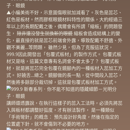
▲小編美術不好，示意圖傷眼就加減看了。灰色是蕊芯、
紅色是板材。然而膠框眼鏡材料特性的關係，大約經過三
年以上的長期配戴之後，偶爾會有所謂「縮板」的問題發
生，
除非還沒發生就換新的眼鏡
縮板會造成結構上的變
化，最直接的就是蕊芯前端會外露，導致配戴不舒適、外
觀不美麗...等問題， 雖然少見，但為了克服這狀況，
999.9因此開發出「包覆式板材」的製作方式。 包覆式板
材又是啥，這篇文章專有名詞會不會太多了？ 包覆式板
材，就是將蕊芯完全包覆在鏡腳內的一種板材入蕊加工方
式。 好饒舌...總之，鏡腳做的長一點，從中間段入蕊芯，
然後將多餘部分裁切掉，這就是包覆式板材加工方式。
講師還透露說，在執行這樣子的蕊入工法時，必須先將蕊
入與板材都調整好弧度，才有辦法製作， 是一種類似
「手術彎針」的概念： 預先設計好角度，然後在指定的
位置處下針，就不會傷到不必要的地方。