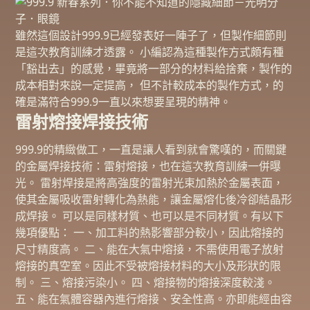
雖然這個設計999.9已經發表好一陣子了，但製作細節則
是這次教育訓練才透露。 小編認為這種製作方式頗有種
「豁出去」的感覺，畢竟將一部分的材料給捨棄，製作的
成本相對來說一定提高， 但不計較成本的製作方式，的
確是滿符合999.9一直以來想要呈現的精神。
雷射熔接焊接技術
999.9的精緻做工，一直是讓人看到就會驚嘆的，而關鍵
的金屬焊接技術：雷射熔接，也在這次教育訓練一併曝
光。 雷射焊接是將高強度的雷射光束加熱於金屬表面，
使其金屬吸收雷射轉化為熱能，讓金屬熔化後冷卻結晶形
成焊接。 可以是同樣材質、也可以是不同材質。有以下
幾項優點： 一、加工料的熱影響部分較小，因此熔接的
尺寸精度高。 二、能在大氣中熔接，不需使用電子放射
熔接的真空室。因此不受被熔接材料的大小及形狀的限
制。 三、熔接污染小。 四、熔接物的熔接深度較淺。
五、能在氣體容器內進行熔接、安全性高。亦即能經由容