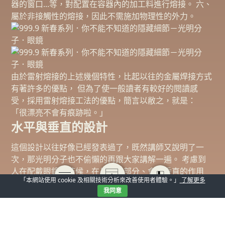
器的窗口...等，對配置在容器內的加工料進行熔接。 六、
屬於非接觸性的熔接，因此不需施加物理性的外力。
由於雷射熔接的上述幾個特性，比起以往的金屬焊接方式
有著許多的優點， 但為了使一般讀者有較好的閱讀感
受，採用雷射熔接工法的優點，簡言以敝之，就是：
「很漂亮不會有痕跡啦。」
水平與垂直的設計
這個設計以往好像已經發表過了，既然講師又說明了一
次，那光明分子也不偷懶的再跟大家講解一遍。 考慮到
人在配戴眼鏡的時候，在鼻子的部分、會有垂直的作用
「本網站使用 cookie 及相關技術分析來改善使用者體驗。」
了解更多
力；然而在臉與頭的部分，則是會有水平的作用力， 因
我同意
此在多數型號的金屬中樑結構上，做了一部分的修正與改
變， 讓眼鏡在配戴時，可以針對不同角度的力量去做分
散與緩衝，增加配戴的舒適度、減少斷裂的風險。