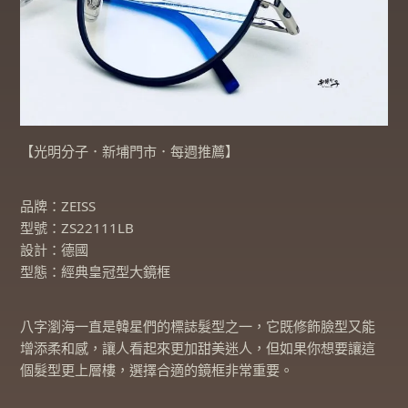
【光明分子．新埔門市．每週推薦】
品牌：ZEISS
型號：ZS22111LB
設計：德國
型態：經典皇冠型大鏡框
八字瀏海一直是韓星們的標誌髮型之一，它既修飾臉型又能
增添柔和感，讓人看起來更加甜美迷人，但如果你想要讓這
個髮型更上層樓，選擇合適的鏡框非常重要。