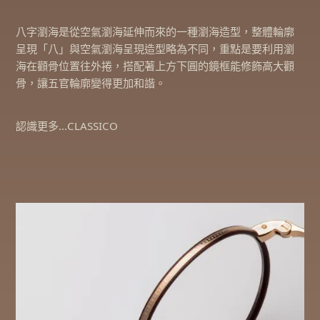
八字瀏海是從空氣瀏海延伸而來的一種瀏海造型，整體輪廓
呈現「八」與空氣瀏海呈現造型略為不同，重點是要利用瀏
海在顴骨位置往外捲，搭配著上方下圓的鏡框能修飾高大顴
骨，讓五官輪廓變得更加和諧。
認識更多…CLASSICO