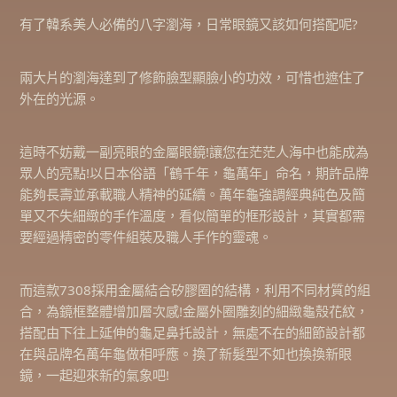
有了韓系美人必備的八字瀏海，日常眼鏡又該如何搭配呢?
兩大片的瀏海達到了修飾臉型顯臉小的功效，可惜也遮住了
外在的光源。
這時不妨戴一副亮眼的金屬眼鏡!讓您在茫茫人海中也能成為
眾人的亮點!以日本俗語「鶴千年，龜萬年」命名，期許品牌
能夠長壽並承載職人精神的延續。萬年龜強調經典純色及簡
單又不失細緻的手作溫度，看似簡單的框形設計，其實都需
要經過精密的零件組裝及職人手作的靈魂。
而這款7308採用金屬結合矽膠圈的結構，利用不同材質的組
合，為鏡框整體增加層次感!金屬外圈雕刻的細緻龜殼花紋，
搭配由下往上延伸的龜足鼻托設計，無處不在的細節設計都
在與品牌名萬年龜做相呼應。換了新髮型不如也換換新眼
鏡，一起迎來新的氣象吧!