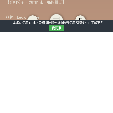
【光明分子．東門門市．每週推薦】
品牌：
Leowl in eye
「本網站使用 cookie 及相關技術分析來改善使用者體驗。」
了解更多
型號：LO.06
我同意
設計：日本
型態：細膩雕刻鈦金屬鏡框
瀏海可以說是一個人的門面，巧妙的瀏海設計不僅可以讓人
煥然一新，還有助於修飾臉型及五官，好的眼鏡也有異曲同
工之妙!以「貓頭鷹」低調而兇猛的狩獵者作為發想，金屬的
中樑將貓頭鷹的喙、紋理作為符號，圓形的外框像是貓頭鷹
圓圓的大眼睛，大小適中剛好切齊我們亞洲人最在乎的顴骨
位置，再搭配時下最流行的八字劉海，髮絲的延續性將臉型
修飾得更完美。
獨特的雙層金屬圈設計，內圈以更亮的金屬色去做搭配，凸
顯眼神的深邃度。極簡的金屬線條搭配精緻的金屬雕刻，低