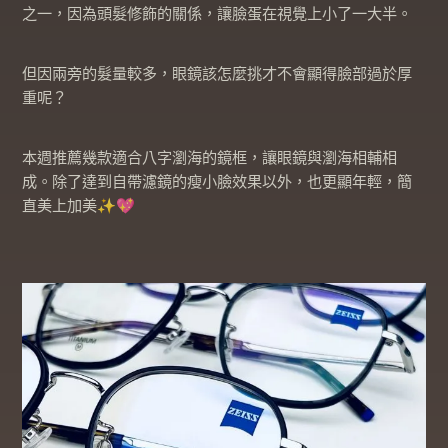
之一，因為頭髮修飾的關係，讓臉蛋在視覺上小了一大半。
但因兩旁的髮量較多，眼鏡該怎麼挑才不會顯得臉部過於厚
重呢？
本週推薦幾款適合八字瀏海的鏡框，讓眼鏡與瀏海相輔相
成。除了達到自帶濾鏡的瘦小臉效果以外，也更顯年輕，簡
直美上加美✨💖