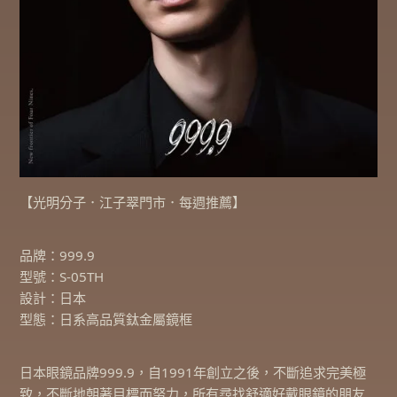
【光明分子．江子翠門市．每週推薦】
品牌：999.9
型號：S-05TH
設計：日本
型態：日系高品質鈦金屬鏡框
日本眼鏡品牌999.9，自1991年創立之後，不斷追求完美極
致，不斷地朝著目標而努力，所有尋找舒適好戴眼鏡的朋友