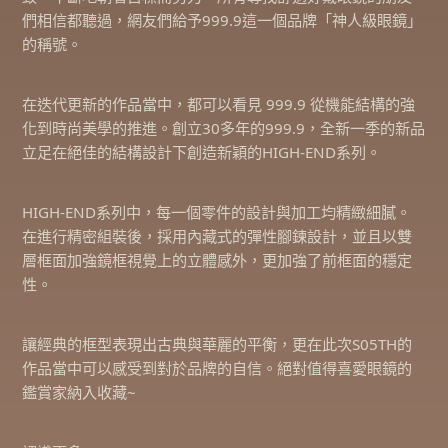
們相信都聽過，網友們給予999.9這一個品牌「神人級眼鏡」
的稱號。
在迭代更新的作品當中，都可以看見 999.9 從機能結構的強
化到時尚美學的推進。創立30多年的999.9，全新一季的新品
立足在絕佳的結構設計下創造新穎的HIGH-END系列。
HIGH-END系列中，每一個零件的設計與加工均精緻細膩。
在進行精密組裝後，採用內藏式的彈性腳鍊設計，並且以雙
層框面加強鏡框視覺上的立體感外，更加強了前框面的穩定
性。
讓經典的框型表現出古典與華麗的平衡，更在此次S05TH的
作品當中可以感受到對於品牌的自信。絕對值得喜愛眼鏡的
鑑賞家納入收藏~