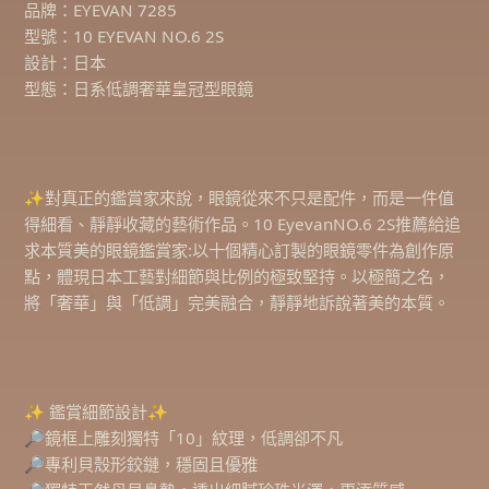
品牌：EYEVAN 7285
型號：10 EYEVAN NO.6 2S
設計：日本
型態：日系低調奢華皇冠型眼鏡
✨對真正的鑑賞家來說，眼鏡從來不只是配件，而是一件值
得細看、靜靜收藏的藝術作品。10 EyevanNO.6 2S推薦給追
求本質美的眼鏡鑑賞家:以十個精心訂製的眼鏡零件為創作原
點，體現日本工藝對細節與比例的極致堅持。以極簡之名，
將「奢華」與「低調」完美融合，靜靜地訴說著美的本質。
⠀
✨ 鑑賞細節設計✨
🔎鏡框上雕刻獨特「10」紋理，低調卻不凡
🔎專利貝殼形鉸鏈，穩固且優雅