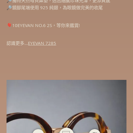
🔎獨特天然母貝鼻墊，透出細膩珍珠光澤，更添質感
🔎鏡腳尾端使用 925 純銀，為眼鏡做完美的收尾
🎈10EYEVAN NO.6 2S，等你來鑑賞!
認識更多…
EYEVAN 7285