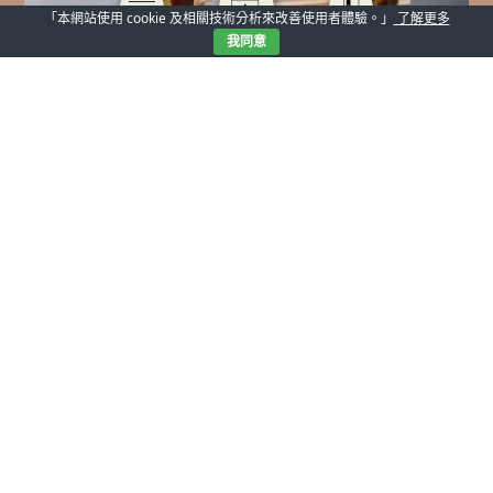
「本網站使用 cookie 及相關技術分析來改善使用者體驗。」
了解更多
我同意
【光明分子．東門門市．每週推薦】
品牌：
THOM BROWNE
型號：UEO011A
設計：日本
型態：經典款複合材質鏡框