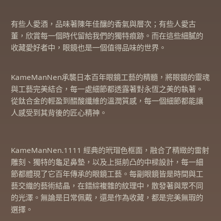
有些人愛酒，品味著陳年佳釀的香氣與層次；有些人愛古
董，欣賞每一個時代留給我們的獨特痕跡。而在這些細膩的
收藏愛好者中，眼鏡也是一個值得品味的世界。
KameManNen承襲日本百年眼鏡工藝的精髓，將眼鏡的靈魂
與工藝完美結合，每一處細節都透露著對永恆之美的執著。
從鈦合金的輕盈到醋酸纖維的溫潤質感，每一個細節都能讓
人感受到其背後的匠心精神。
KameManNen.1111 經典的玳瑁色框面，融合了精緻的雷射
雕刻、獨特的龜足鼻墊，以及上挺前凸的中樑設計，每一細
節都體現了它百年傳承的眼鏡工藝。每副眼鏡皆是時間與工
藝交織的藝術結晶，在錯綜複雜的紋理中，散發著與眾不同
的光澤。無論是日常佩戴，還是作為收藏，都是完美無瑕的
選擇。