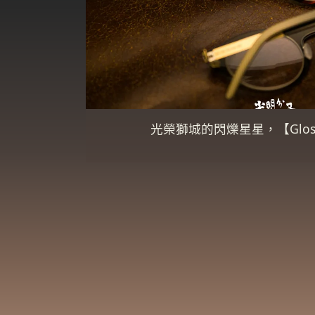
光榮獅城的閃爍星星，【Glos