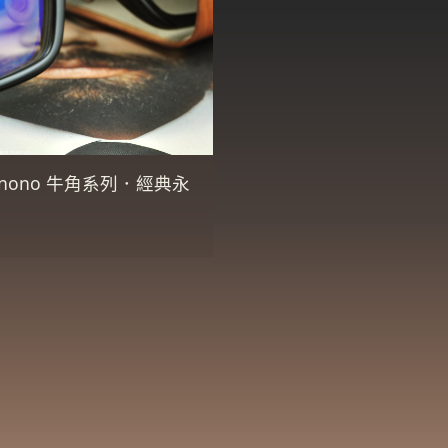
onono 牛角系列．經典永