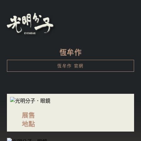
恆牟作
恆牟作 官網
展售
地點