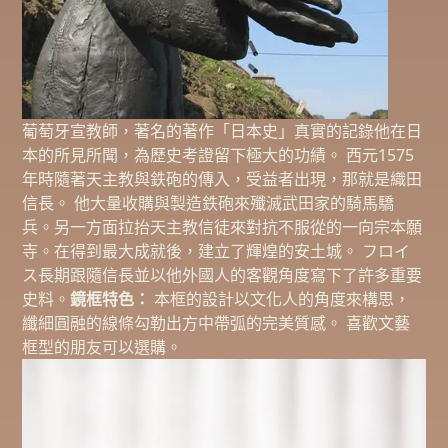
葡萄牙宣教師，著名的著作「日本史」真實的記錄他在日
本的所見所聞，為歷史考證留下極大的功績。 西元1575
年時隨著天主教與鉄砲的傳入，受益者出現，那就是織田
信長。 他大量收購與製造鉄砲來殲滅武田家的騎馬驕
兵。另一方面拉抬天主教信徒來對抗不服從的一向宗本願
寺。在得到最大成就後，建立了輝煌的安土城。 フロイ
ス長期跟隨信長並以他外國人的客觀角度寫下了許多重要
史料。
鏡框特色：
本框的設計以文化人的角度來構思，
纖細圓融的線條勾勒出方中帶弧的完美質感。 喜歡文藝
框型的朋友可以選購。