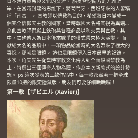
日本進行貿易與文化的交流。 船隻皆從南方的九州上
岸，在當時封建的思維下，將葡萄牙，西班牙來的人皆稱
呼「南蛮」， 宣教師以傳教為目的，希望將日本變成一
個完全信仰天主教的國家，當時戰國大名將其視為異端...
為此宣教師們獻上鉄砲與各種商品以利交易與宣教，其
中，鉄砲傳入為日本後來戰爭的模式帶來極大演變。 而
獻給大名的品項中，一項物品給當時的大名帶來了極大的
喜悅，那就是眼鏡。 這也是眼鏡傳入日本最早的記錄。
本次，角矢先生從當時宗教文化傳入到全面鎖國禁教為
止，特選出三個傳奇人物為題，作為本次新款式的設計發
想。 ps.這次發表的三款作品中，每一款都藏著一把全球
限量10把的限定隱藏版，朋友們可要仔細瞧瞧喔！
第一款【ザビエル (Xavier)】