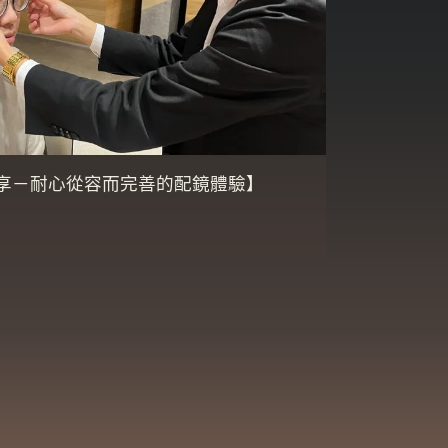
享－耐心從容而完善的配鏡體驗】