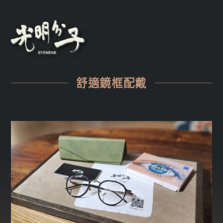
舒適鏡框配戴