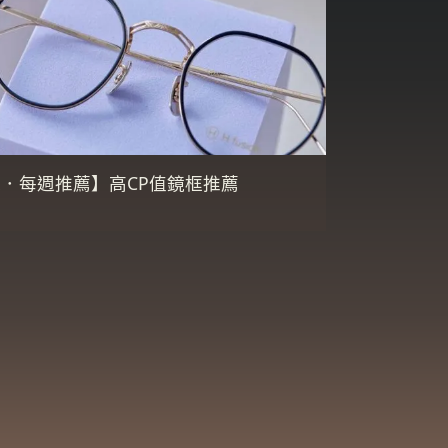
．每週推薦】高CP值鏡框推薦