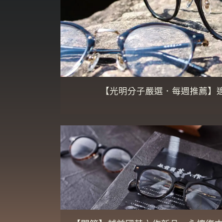
【光明分子嚴選．每週推薦】