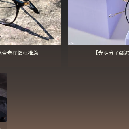
適合老花鏡框推薦
【光明分子嚴選