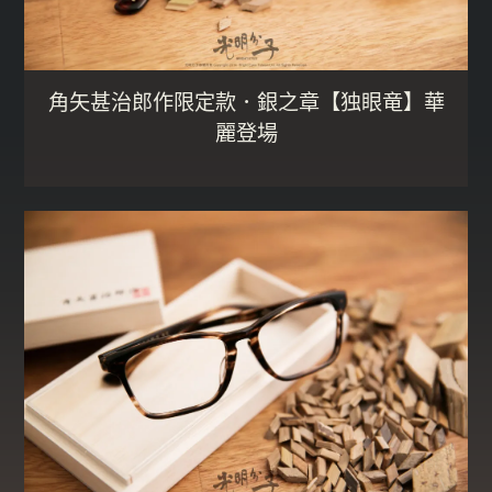
角矢甚治郎作限定款．銀之章【独眼竜】華
麗登場