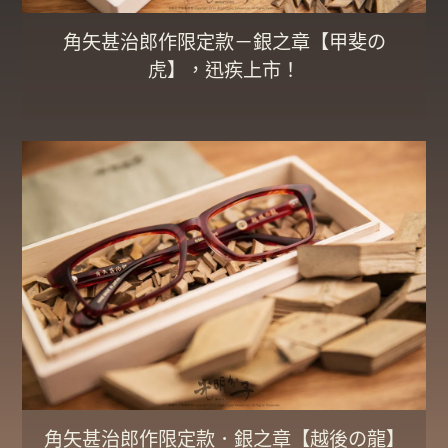
角矢甚治郎作限定款－銀之章【甲斐の
虎】，迅疾上市！
角矢甚治郎作限定款．銀之章【越後の龍】