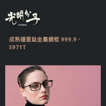
成熟穩重鈦金屬鏡框 999.9．
S971T