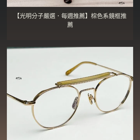
【光明分子嚴選．每週推薦】棕色系鏡框推
薦