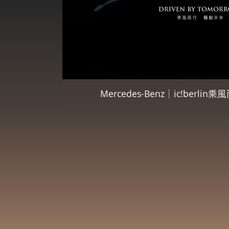
Mercedes-Benz｜ic!berl