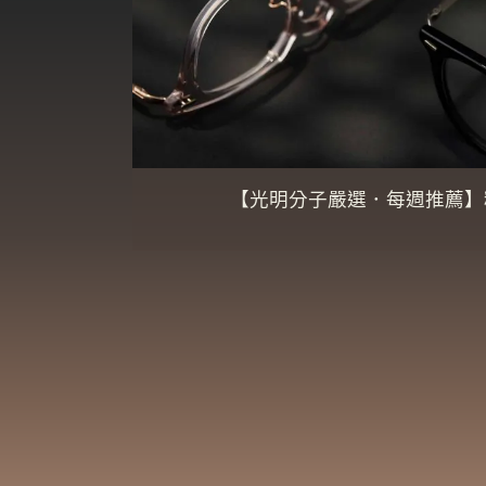
【光明分子嚴選．每週推薦】