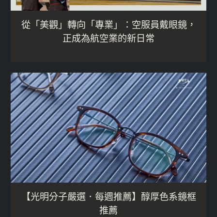
從「美觀」轉向「專業」：空服員戴眼鏡，
正成為航空業的新日常
【光明分子嚴選．每週推薦】醇厚色系鏡框
推薦