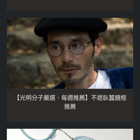
【光明分子嚴選．每週推薦】不遮臥蠶鏡框
推薦