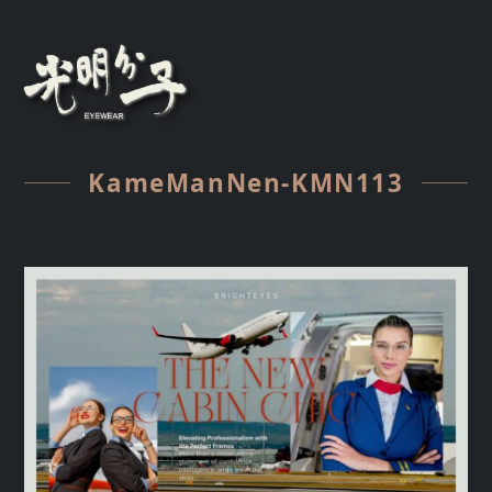
KameManNen-KMN113