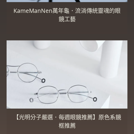
KameManNen萬年龜．流淌傳統靈魂的眼
鏡工藝
【光明分子嚴選．每週眼鏡推薦】原色系鏡
框推薦