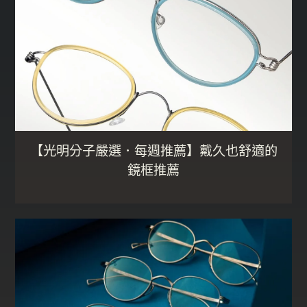
【光明分子嚴選．每週推薦】戴久也舒適的
鏡框推薦