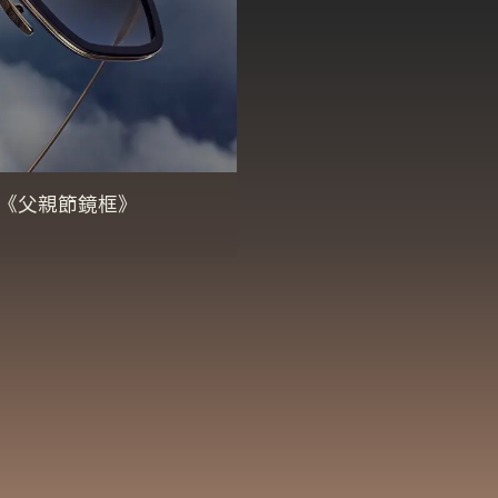
《父親節鏡框》