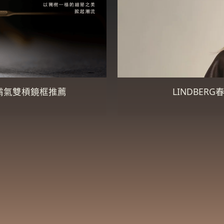
霸氣雙槓鏡框推薦
LINDBE