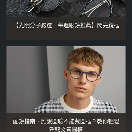
【光明分子嚴選．每週眼鏡推薦】閃亮鏡框
配鏡指南．誰說圓臉不能戴圓框？教你輕鬆
駕馭文青圓框