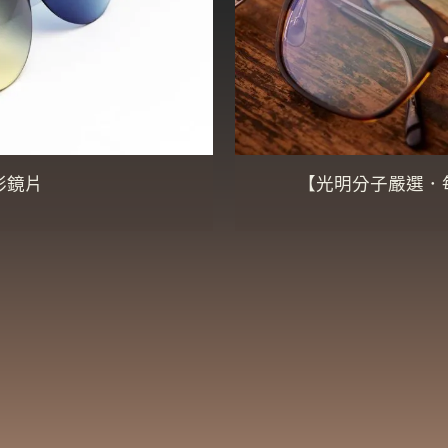
彩鏡片
【光明分子嚴選．