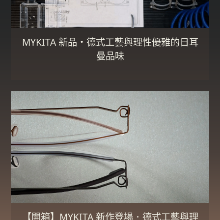
MYKITA 新品・德式工藝與理性優雅的日耳
曼品味
【開箱】MYKITA 新作登場．德式工藝與理