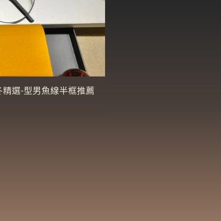
冬精選-型男魚線半框推薦