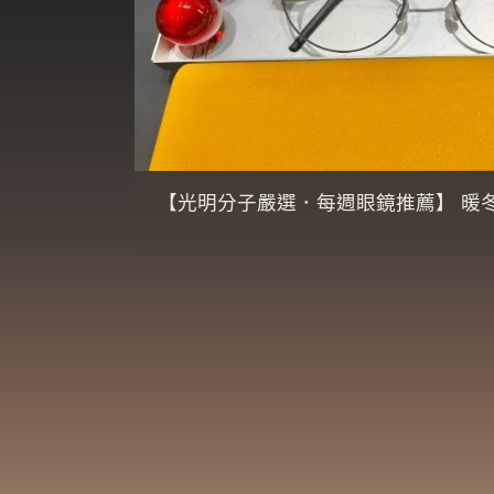
【光明分子嚴選．每週眼鏡推薦】 暖