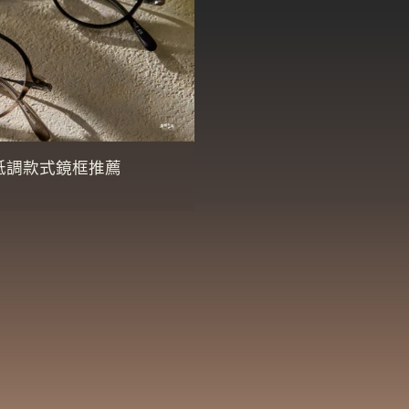
低調款式鏡框推薦