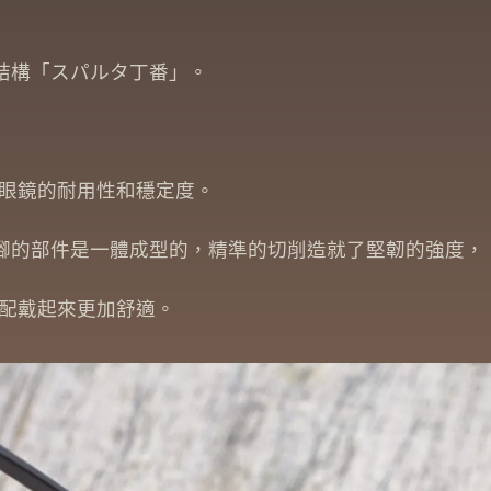
眼鏡結構「スパルタ丁番」。
眼鏡的耐用性和穩定度。
轉軸到鏡腳的部件是一體成型的，精準的切削造就了堅韌的強度，
配戴起來更加舒適。