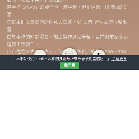
甚至連"SPIVVY"的製作也一度中斷，但是經過一段時間的沉
潛，
佐佐木師父激發新的創意與靈感，以"與市"這個品牌再度出
發，
由於手作的時間漫長，加上製作過程辛苦，目前與市家參與
這個工藝創作，
只有佐佐木先生與夫人，每個月最多也只能生產200～300
副，
「本網站使用 cookie 及相關技術分析來改善使用者體驗。」
了解更多
我同意
Y11終於在眾所期待中推出，經過上百道複雜工序，打造出功
能性十足的「與市」手工鏡架！