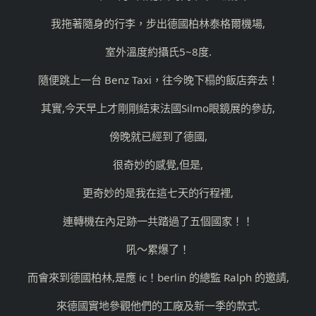
我拖著隨身的行李，步出德國柏林泰格爾機場,
室外溫度約攝氏5~8度.
隨便跳上一台 Benz Taxi，往今晚下榻的飯店奔去！
其實,今天早上才剛剛結束法國Silmo眼鏡展的參訪,
傍晚就已經到了德國,
很奇妙的感覺,但是,
更奇妙的是我在這七天的行程裡,
連轉機在內足跡一共踏過了五個國家！！
吼～累爆了！
而會來到德國柏林,是應 ic！berlin 的總監 Ralph 的邀請,
來德國實地參觀他們的工廠及新一季的款式.