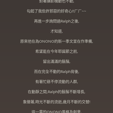
對著攝影機動也不動,
勾起了我些許邪惡的好奇心!!ㄏㄏ~~
再進一步詢問過Ralph之後,
才知道,
原來他在為ONONO的新一季文宣在作準備,
希望能在今年耶誕節之前,
留出滿滿的鬍鬚,
而在完全不動的Ralph背後,
有著忙碌不停流動的人群,
在動靜之間,Ralph的鬍鬚不斷增長,
象徵著,時光不斷的流逝,歲月不斷的交替!
這一貫的ONONO風格及創意,