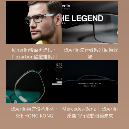
ic!berlin輕盈再進化．
ic!berlin先行者系列 回憶登
Flexarbon碳纖維系列
場
ic!berlin東方傳承系列．
Mercedes-Benz｜ic!berlin
SEE HONG KONG
乘風而行驅動眼鏡未來