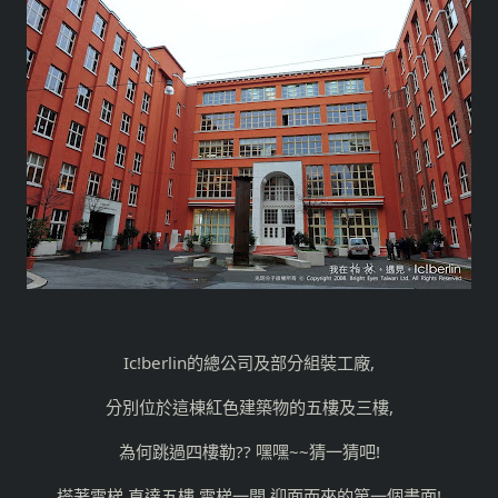
Ic!berlin的總公司及部分組裝工廠,
分別位於這棟紅色建築物的五樓及三樓,
為何跳過四樓勒?? 嘿嘿~~猜一猜吧!
搭著電梯,直達五樓,電梯一開,迎面而來的第一個畫面!