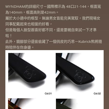
WYNDHAM的詳細尺寸－國際標示為 48口21-144，框面寬
為140mm，框面高則是42mm。
屬於大小適中的框型，無論男女皆能完美駕馭，我們現場女
同事配戴起來也相當的好看，
但是每個人臉型跟喜好都不同，還是要親自來試一下才準
啦！
此外，鏡腳部分還偷偷藏了一個俏皮的巧思－Kubrick熊將隨
時陪伴在你身邊。