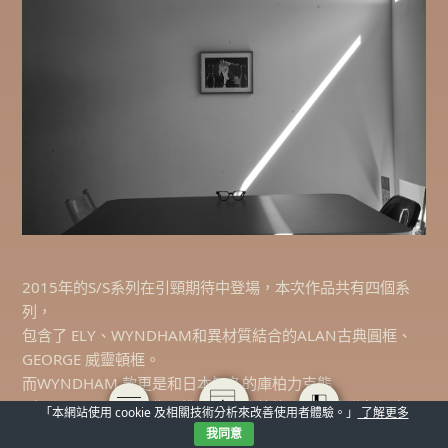
2015年的S/S系列在引頸期待中登場，本次作品共有四個系
列，
包含了 ELY、WYNDHAM和異材質結合的ALAN古典圓框、
GEORGE 威靈頓框。
而WYNDHAM 款更是和日本知名的庫柏力克熊
（BE@RBRICK）合作，推出值得收藏的限量經典聯名組合。
「本網站使用 cookie 及相關技術分析來改善使用者體驗。」
了解更多
我同意