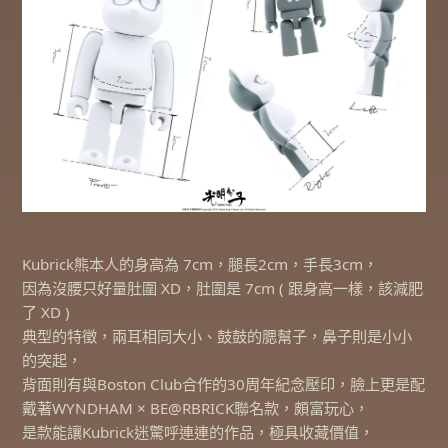
Kubrick熊本人的身高為 7cm，腿長2cm，手長3cm，
因為沒腰只好量肚圍 XD，肚圍是 7cm ( 跟身高一樣，該減肥
了 XD )
典型的特徵，兩耳相同大小、鼓鼓的腮幫子，鼻子則是小小
的突起，
背面則有與Boston Club合作的30周年紀念壓印，臉上更是配
戴著WYNDHAM × BE@RBRICK聯名款，頗富玩心，
是款能讓Kubrick迷驚呼連連的作品，極具收藏價值，