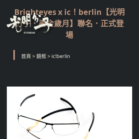
Brighteyes x ic！berlin【光明
分子．鎏金歲月】聯名．正式登
場
首頁
>
鏡框
>
ic!berlin