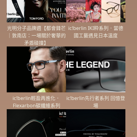
光明分子品牌週【都會鋒芒
ic!berlin IKI粋系列．當德
｜敦南店：一場關於奢華的
國工藝遇見日本溫度
矛盾碰撞】
ic!berlin輕盈再進化．
ic!berlin先行者系列 回憶登
Flexarbon碳纖維系列
場