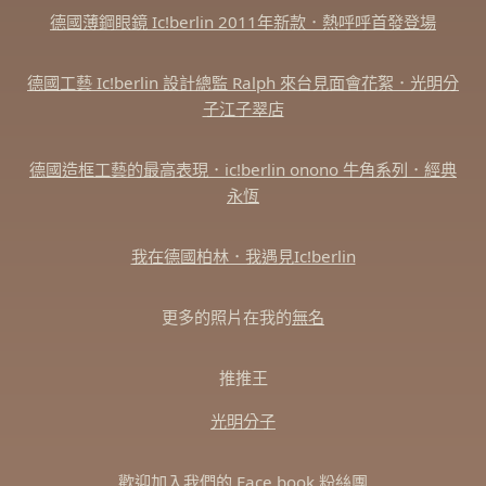
德國薄鋼眼鏡 Ic!berlin 2011年新款．熱呼呼首發登場
德國工藝 Ic!berlin 設計總監 Ralph 來台見面會花絮．光明分
子江子翠店
德國造框工藝的最高表現．ic!berlin onono 牛角系列．經典
永恆
我在德國柏林．我遇見Ic!berlin
更多的照片在我的
無名
推推王
光明分子
歡迎加入我們的 Face book 粉絲團