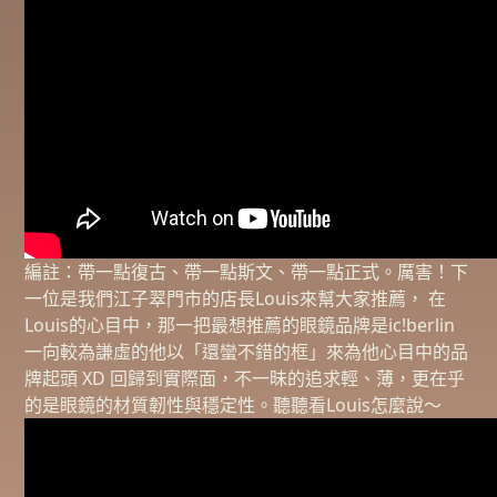
編註：帶一點復古、帶一點斯文、帶一點正式。厲害！下
一位是我們江子翠門市的店長Louis來幫大家推薦， 在
Louis的心目中，那一把最想推薦的眼鏡品牌是ic!berlin
一向較為謙虛的他以「還蠻不錯的框」來為他心目中的品
牌起頭 XD 回歸到實際面，不一昧的追求輕、薄，更在乎
的是眼鏡的材質韌性與穩定性。聽聽看Louis怎麼說～