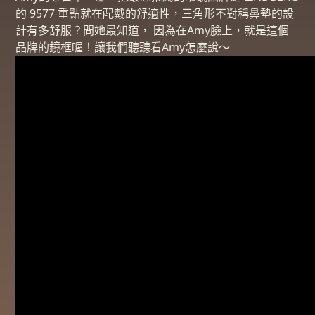
的 9577 重點就在配戴的舒適性，三角形不對稱鼻墊的設
計有多舒服？問她最知道， 因為在Amy臉上，就是這個
品牌的鏡框喔！讓我們聽聽看Amy怎麼說～