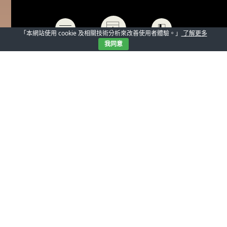
「本網站使用 cookie 及相關技術分析來改善使用者體驗。」
了解更多
我同意
編註：同時兼顧到做好鏡片後的厚薄度與美觀喔！最後一
位為大家推薦的，是我們東門門市的店長阿Ben 在阿Ben
的心目中，那一把最想推薦的眼鏡品牌是THOM