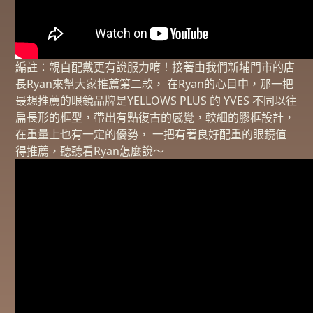
編註：親自配戴更有說服力唷！接著由我們新埔門市的店
長Ryan來幫大家推薦第二款， 在Ryan的心目中，那一把
最想推薦的眼鏡品牌是YELLOWS PLUS 的 YVES 不同以往
扁長形的框型，帶出有點復古的感覺，較細的膠框設計，
在重量上也有一定的優勢， 一把有著良好配重的眼鏡值
得推薦，聽聽看Ryan怎麼說～