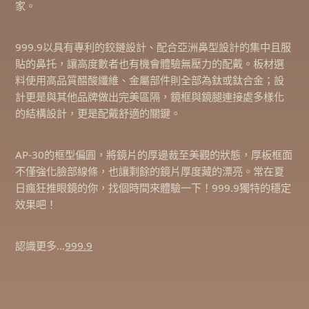
家。
999.9以具有專利的鉸鏈設計、配合亞洲鼻型設計的集中且服
貼的鼻托，讓高度數者也有機會體驗無壓力的配戴。板材選
料使用高品質醋酸纖維、金屬部件則全部為鈦或鈦合金；設
計更是與其他品牌做出完美區隔，鏡框與鏡腿連接處多樣化
的結構設計，更是配戴舒適的關鍵。
AP-30的框型偏圓，將鏡片的厚邊裁至美觀的狀態，厚板框面
不僅強化臉部線條，也讓剩餘的鏡片厚度藏的漂亮。常在夏
日瘋狂推眼鏡的你，找個時間來體驗一下！999.9獨特的穩定
效果吧！
認識更多…
999.9