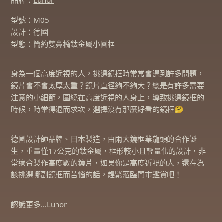
品牌：
Lunor​
型號：M05​
設計：德國​
型態：簡約雙鼻橋鈦金屬小圓框
身為一個高度近視的人，​挑選鏡框時常常會遇到許多問題，​
鏡片會不會太厚太重？​鏡片直徑夠不夠大？​總是有許多需要
注意的小細節，​圍繞在高度近視的人身上，​導致挑選鏡框的
時候，​時常得退而求次，​選擇沒有那麼好看的鏡框🤔​
德國設計師品牌、日本製造，​由兩大鏡框業龍頭的合作誕
生，​重量僅17公克的鈦金屬，​框形較小且輕量化的設計，​非
常適合製作高度數的鏡片，​如果你是高度近視的人，​還在為
該挑選哪副鏡框而苦惱的話，​趕緊蒞臨門市鑑賞吧！​
認識更多…
Lunor​