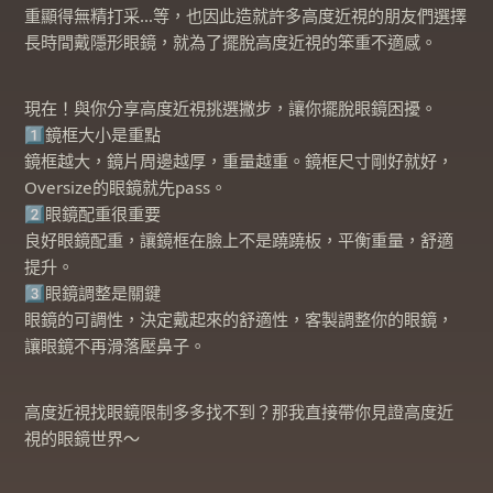
重顯得無精打采…等，也因此造就許多高度近視的朋友們選擇
長時間戴隱形眼鏡，就為了擺脫高度近視的笨重不適感。
現在！與你分享高度近視挑選撇步，讓你擺脫眼鏡困擾。
1️⃣鏡框大小是重點
鏡框越大，鏡片周邊越厚，重量越重。鏡框尺寸剛好就好，
Oversize的眼鏡就先pass。
2️⃣眼鏡配重很重要
良好眼鏡配重，讓鏡框在臉上不是蹺蹺板，平衡重量，舒適
提升。
3️⃣眼鏡調整是關鍵
眼鏡的可調性，決定戴起來的舒適性，客製調整你的眼鏡，
讓眼鏡不再滑落壓鼻子。
高度近視找眼鏡限制多多找不到？那我直接帶你見證高度近
視的眼鏡世界～