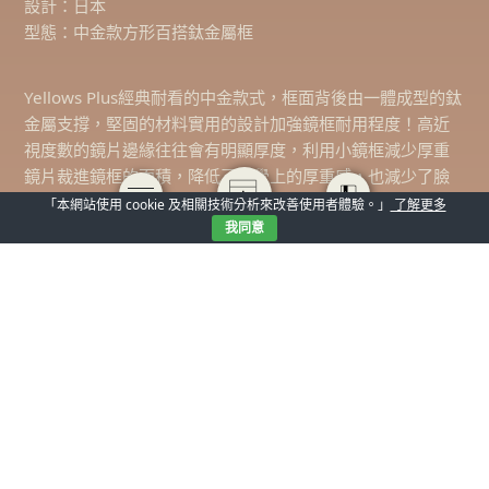
設計：日本
型態：中金款方形百搭鈦金屬框
Yellows Plus經典耐看的中金款式，框面背後由一體成型的鈦
金屬支撐，堅固的材料實用的設計加強鏡框耐用程度！高近
視度數的鏡片邊緣往往會有明顯厚度，利用小鏡框減少厚重
鏡片裁進鏡框的面積，降低了視覺上的厚重感，也減少了臉
部的縮小比例。
「本網站使用 cookie 及相關技術分析來改善使用者體驗。」
了解更多
我同意
此款型中樑以及鉸鍊處有著細緻金屬雕花，展現出日本手工
藝的精緻，在細節上增添鏡框的文藝氣息！有時方框會帶來
嚴肅的形象，醋酸纖維板料搭配方形帶點圓的鏡框形式，利
用邊緣潤飾方形俐落的線條，雖然不是最流行最時尚的款
式，但卻能歷久彌新一直都是超經典！強韌的結構雋永的造
型，適合每天配戴高度近視的你！
認識更多…
Yellows Plus