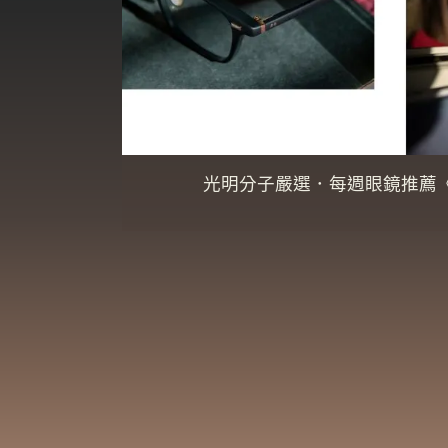
光明分子嚴選．每週眼鏡推薦