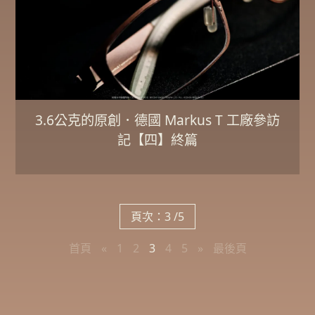
3.6公克的原創．德國 Markus T 工廠參訪
記【四】終篇
頁次：3 /5
首頁
«
1
2
3
4
5
»
最後頁