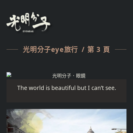
光明分子eye旅行
/ 第 3 頁
The world is beautiful but I can’t see.