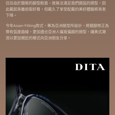
往往由於鏡框的腳型較直，故無法滿足我們圓弧的頭型，因
此戴起來雖前衛好看，但戴久了享受配戴的美好體驗將漸漸
下降。
今年Asian Fitting款式，專為亞洲臉型所設計，將鏡腳修正為
帶有弧度曲線，更加適合亞洲人偏寬偏圓的頭型，讓美式潮
流以更加親近的模式向亞洲朋友分享。