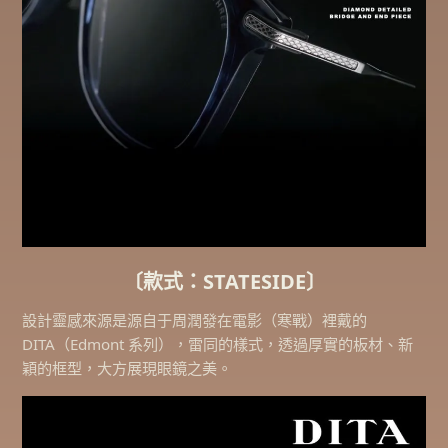
〔款式：STATESIDE〕
設計靈感來源是源自于周潤發在電影（寒戰）裡戴的
DITA（Edmont 系列），雷同的樣式，透過厚實的板材、新
穎的框型，大方展現眼鏡之美。