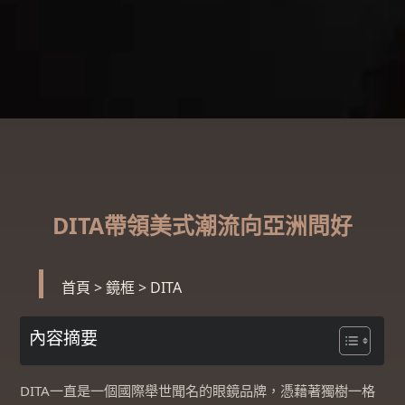
DITA帶領美式潮流向亞洲問好
首頁
>
鏡框
>
DITA
內容摘要
DITA一直是一個國際舉世聞名的眼鏡品牌，憑藉著獨樹一格