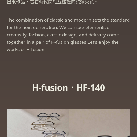
出來作品，看看時代間相互碰撞的絢爛火花。
The combination of classic and modern sets the standard
for the next generation. We can see elements of
creativity, fashion, classic design, and delicacy come
together in a pair of H-fusion glasses.Let’s enjoy the
works of H-fusion!
H-fusion．HF-140