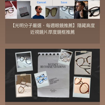
【光明分子嚴選．每週眼鏡推薦】隱藏高度
近視鏡片厚度鏡框推薦