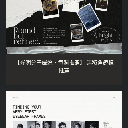
【光明分子嚴選．每週推薦】 無稜角鏡框
推薦