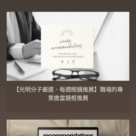
【光明分子嚴選．每週眼鏡推薦】職場的專
業擔當鏡框推薦