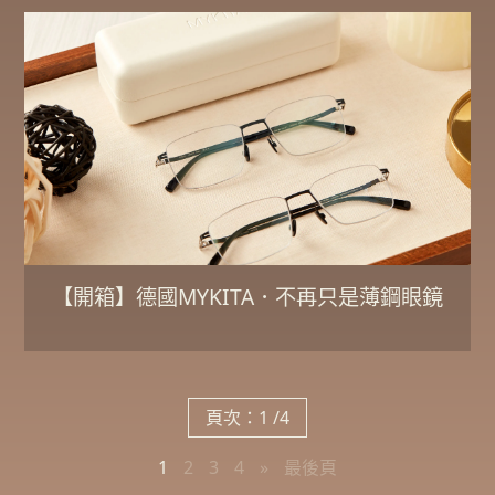
【開箱】德國MYKITA．不再只是薄鋼眼鏡
頁次：1 /4
1
2
3
4
»
最後頁