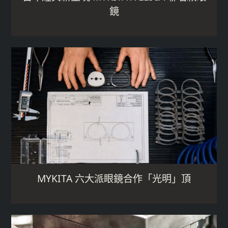
鏡
MYKITA 六大派眼鏡合作「光明」頂