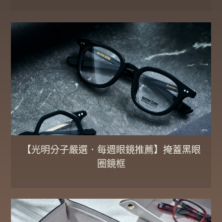
【光明分子嚴選．每週眼鏡推薦】掩蓋黑眼
圈鏡框