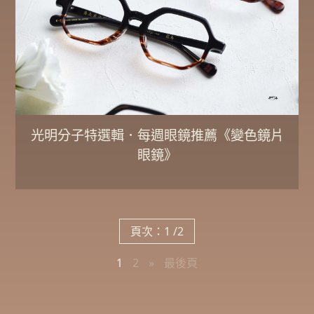
光明分子特選輯．每週眼鏡推薦《變色鏡片
眼鏡》
頁次：1 /2
1
2
»
最後頁