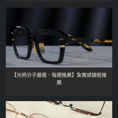
【光明分子嚴選．每週推薦】紮實感鏡框推
薦