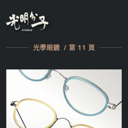
光學眼鏡
/ 第 11 頁