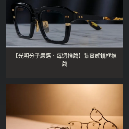
【光明分子嚴選．每週推薦】紮實感鏡框推
薦