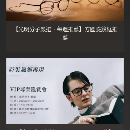
【光明分子嚴選．每週推薦】方圓臉鏡框推
薦