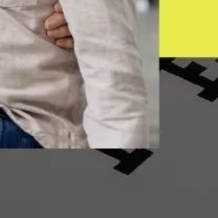
贖．專家級挑鏡策略與品牌工藝
」與救贖