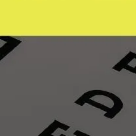
：高
首頁
>
眼鏡知識家
>
配鏡指南