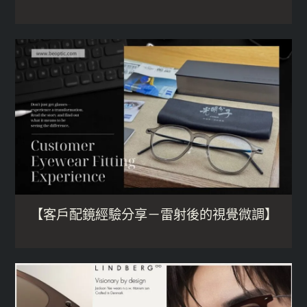
【客戶配鏡經驗分享－雷射後的視覺微調】