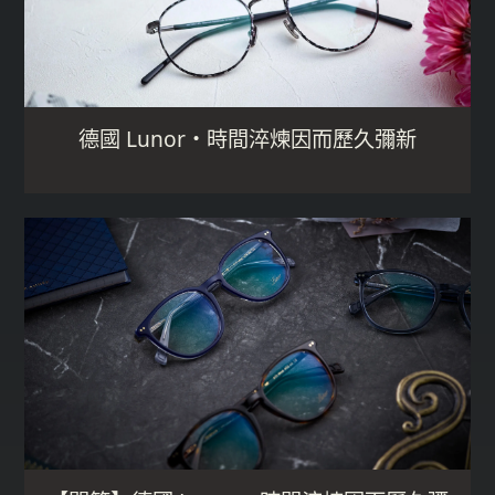
德國 Lunor・時間淬煉因而歷久彌新