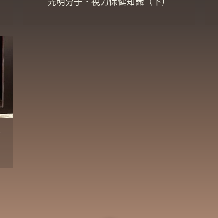
光明分子．視力保健知識（下）
多