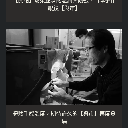
【開箱】剛柔並濟的溫潤與剛強．日本手作
眼鏡【與市】
體驗手感溫度，期待許久的【與市】再度登
場