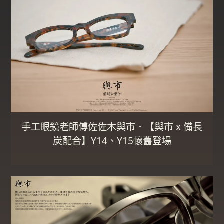
手工眼鏡老師傅佐佐木與市．【與市 x 備長
炭配合】Y14、Y15懷舊登場